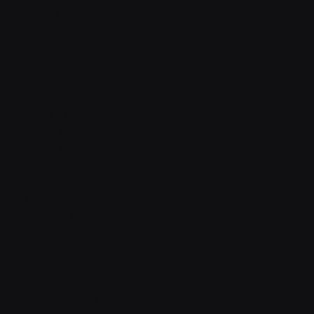
Features
Integrations
Career
Contact
Contact v2
Shop
With sidebar
Product detail
Product detail v2
Cart
Checkout
Order confirmation
Request a demo
Sign in
Sign in v2
Sign up
Sign up v2
Reset password