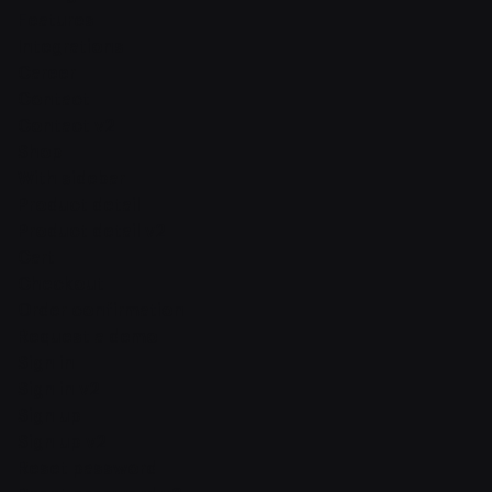
Features
Integrations
Career
Contact
Contact v2
Shop
With sidebar
Product detail
Product detail v2
Cart
Checkout
Order confirmation
Request a demo
Sign in
Sign in v2
Sign up
Sign up v2
Reset password